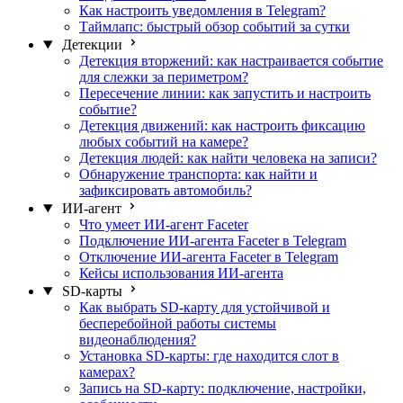
Как настроить уведомления в Telegram?
Таймлапс: быстрый обзор событий за сутки
Детекции
Детекция вторжений: как настраивается событие
для слежки за периметром?
Пересечение линии: как запустить и настроить
событие?
Детекция движений: как настроить фиксацию
любых событий на камере?
Детекция людей: как найти человека на записи?
Обнаружение транспорта: как найти и
зафиксировать автомобиль?
ИИ-агент
Что умеет ИИ-агент Faceter
Подключение ИИ-агента Faceter в Telegram
Отключение ИИ-агента Faceter в Telegram
Кейсы использования ИИ-агента
SD-карты
Как выбрать SD-карту для устойчивой и
бесперебойной работы системы
видеонаблюдения?
Установка SD-карты: где находится слот в
камерах?
Запись на SD-карту: подключение, настройки,