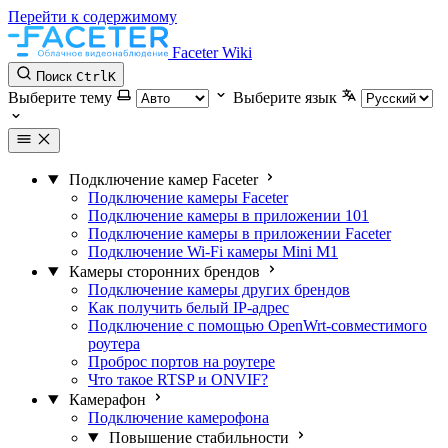
Перейти к содержимому
Faceter Wiki
Поиск
Ctrl
K
Выберите тему
Выберите язык
Подключение камер Faceter
Подключение камеры Faceter
Подключение камеры в приложении 101
Подключение камеры в приложении Faceter
Подключение Wi-Fi камеры Mini M1
Камеры сторонних брендов
Подключение камеры других брендов
Как получить белый IP-адрес
Подключение с помощью OpenWrt-совместимого
роутера
Проброс портов на роутере
Что такое RTSP и ONVIF?
Камерафон
Подключение камерофона
Повышение стабильности