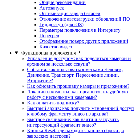
Общие рекомендации
Автозапуск
Оптимизация заряда батареи
Отключение автозагрузки обновлений ПО
Гид-доступ (для iOS)
Параметры подключения к Интернету
Перегрев
Отображение поверх других приложений
Качество видео
Функционал приложения
Управление доступом: как поделиться камерой и
архивом за несколько секунд?
События: как пользоваться метками Человек,
Движение, Транспорт, Пересечение линии,
Вторжение?
Как обновить прошивку камеры и приложение?
Локации и комнаты: как организовать удобную
работу с несколькими камерами?
Как оплатить подписку?
Быстрый архив: как получить мгновенный доступ
к любому фрагменту видео из архива?
Быстрое скачивание: как найти и загрузить
интересующий фрагмент видео?
Кнопка Reset: где находится кнопка сброса до
заводских настроек?