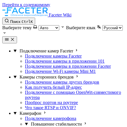
Перейти к содержимому
Faceter Wiki
Поиск
Ctrl
K
Выберите тему
Выберите язык
Подключение камер Faceter
Подключение камеры Faceter
Подключение камеры в приложении 101
Подключение камеры в приложении Faceter
Подключение Wi-Fi камеры Mini M1
Камеры сторонних брендов
Подключение камеры других брендов
Как получить белый IP-адрес
Подключение с помощью OpenWrt-совместимого
роутера
Проброс портов на роутере
Что такое RTSP и ONVIF?
Камерафон
Подключение камерофона
Повышение стабильности