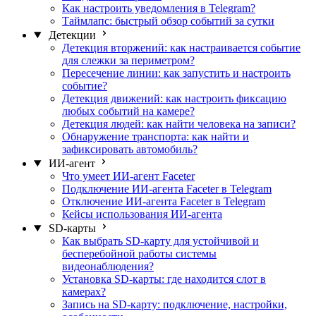
Как настроить уведомления в Telegram?
Таймлапс: быстрый обзор событий за сутки
Детекции
Детекция вторжений: как настраивается событие
для слежки за периметром?
Пересечение линии: как запустить и настроить
событие?
Детекция движений: как настроить фиксацию
любых событий на камере?
Детекция людей: как найти человека на записи?
Обнаружение транспорта: как найти и
зафиксировать автомобиль?
ИИ-агент
Что умеет ИИ-агент Faceter
Подключение ИИ-агента Faceter в Telegram
Отключение ИИ-агента Faceter в Telegram
Кейсы использования ИИ-агента
SD-карты
Как выбрать SD-карту для устойчивой и
бесперебойной работы системы
видеонаблюдения?
Установка SD-карты: где находится слот в
камерах?
Запись на SD-карту: подключение, настройки,