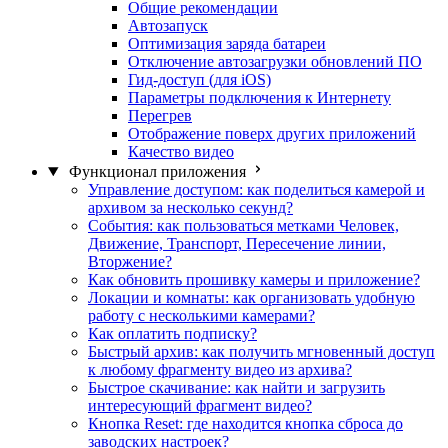
Общие рекомендации
Автозапуск
Оптимизация заряда батареи
Отключение автозагрузки обновлений ПО
Гид-доступ (для iOS)
Параметры подключения к Интернету
Перегрев
Отображение поверх других приложений
Качество видео
Функционал приложения
Управление доступом: как поделиться камерой и
архивом за несколько секунд?
События: как пользоваться метками Человек,
Движение, Транспорт, Пересечение линии,
Вторжение?
Как обновить прошивку камеры и приложение?
Локации и комнаты: как организовать удобную
работу с несколькими камерами?
Как оплатить подписку?
Быстрый архив: как получить мгновенный доступ
к любому фрагменту видео из архива?
Быстрое скачивание: как найти и загрузить
интересующий фрагмент видео?
Кнопка Reset: где находится кнопка сброса до
заводских настроек?