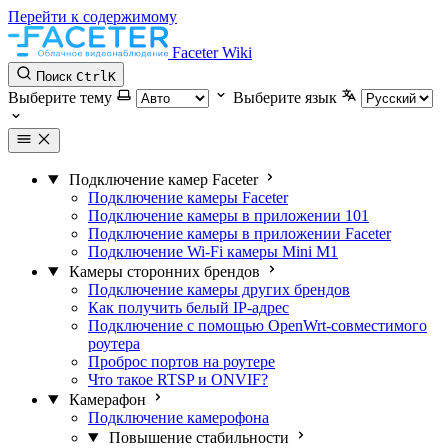
Перейти к содержимому
Faceter Wiki
Поиск
Ctrl
K
Выберите тему
Выберите язык
Подключение камер Faceter
Подключение камеры Faceter
Подключение камеры в приложении 101
Подключение камеры в приложении Faceter
Подключение Wi-Fi камеры Mini M1
Камеры сторонних брендов
Подключение камеры других брендов
Как получить белый IP-адрес
Подключение с помощью OpenWrt-совместимого
роутера
Проброс портов на роутере
Что такое RTSP и ONVIF?
Камерафон
Подключение камерофона
Повышение стабильности