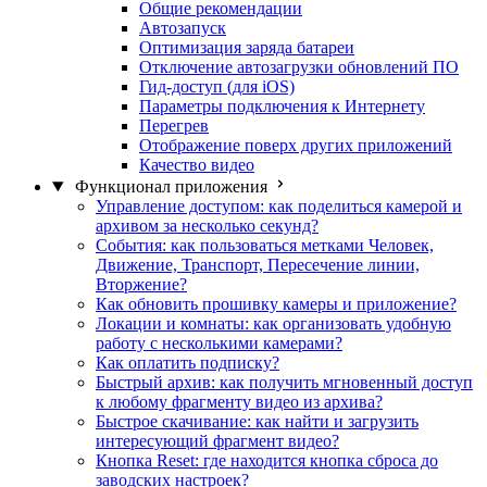
Общие рекомендации
Автозапуск
Оптимизация заряда батареи
Отключение автозагрузки обновлений ПО
Гид-доступ (для iOS)
Параметры подключения к Интернету
Перегрев
Отображение поверх других приложений
Качество видео
Функционал приложения
Управление доступом: как поделиться камерой и
архивом за несколько секунд?
События: как пользоваться метками Человек,
Движение, Транспорт, Пересечение линии,
Вторжение?
Как обновить прошивку камеры и приложение?
Локации и комнаты: как организовать удобную
работу с несколькими камерами?
Как оплатить подписку?
Быстрый архив: как получить мгновенный доступ
к любому фрагменту видео из архива?
Быстрое скачивание: как найти и загрузить
интересующий фрагмент видео?
Кнопка Reset: где находится кнопка сброса до
заводских настроек?