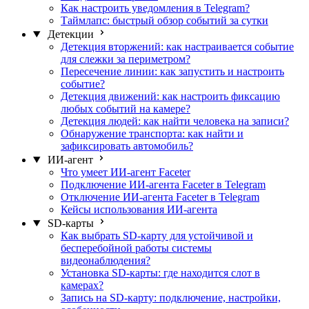
Как настроить уведомления в Telegram?
Таймлапс: быстрый обзор событий за сутки
Детекции
Детекция вторжений: как настраивается событие
для слежки за периметром?
Пересечение линии: как запустить и настроить
событие?
Детекция движений: как настроить фиксацию
любых событий на камере?
Детекция людей: как найти человека на записи?
Обнаружение транспорта: как найти и
зафиксировать автомобиль?
ИИ-агент
Что умеет ИИ-агент Faceter
Подключение ИИ-агента Faceter в Telegram
Отключение ИИ-агента Faceter в Telegram
Кейсы использования ИИ-агента
SD-карты
Как выбрать SD-карту для устойчивой и
бесперебойной работы системы
видеонаблюдения?
Установка SD-карты: где находится слот в
камерах?
Запись на SD-карту: подключение, настройки,