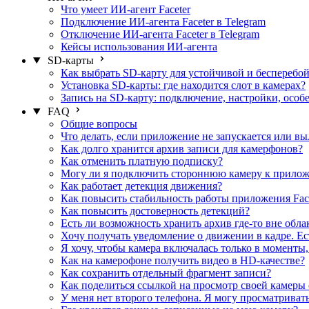
Что умеет ИИ-агент Faceter
Подключение ИИ-агента Faceter в Telegram
Отключение ИИ-агента Faceter в Telegram
Кейсы использования ИИ-агента
SD-карты
Как выбрать SD-карту для устойчивой и беспереб
Установка SD-карты: где находится слот в камерах?
Запись на SD-карту: подключение, настройки, особ
FAQ
Общие вопросы
Что делать, если приложение не запускается или вы
Как долго хранится архив записи для камерфонов?
Как отменить платную подписку?
Могу ли я подключить стороннюю камеру к прило
Как работает детекция движения?
Как повысить стабильность работы приложения Fac
Как повысить достоверность детекций?
Есть ли возможность хранить архив где-то вне обла
Хочу получать уведомление о движении в кадре. Ес
Я хочу, чтобы камера включалась только в моменты
Как на камерофоне получить видео в HD-качестве?
Как сохранить отдельный фрагмент записи?
Как поделиться ссылкой на просмотр своей камеры
У меня нет второго телефона. Я могу просматривать