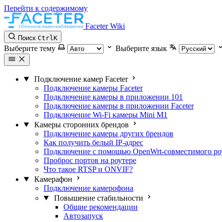
Перейти к содержимому
Faceter Wiki
Поиск
Ctrl
K
Выберите тему
Выберите язык
Подключение камер Faceter
Подключение камеры Faceter
Подключение камеры в приложении 101
Подключение камеры в приложении Faceter
Подключение Wi-Fi камеры Mini M1
Камеры сторонних брендов
Подключение камеры других брендов
Как получить белый IP-адрес
Подключение с помощью OpenWrt-совместимого ро
Проброс портов на роутере
Что такое RTSP и ONVIF?
Камерафон
Подключение камерофона
Повышение стабильности
Общие рекомендации
Автозапуск