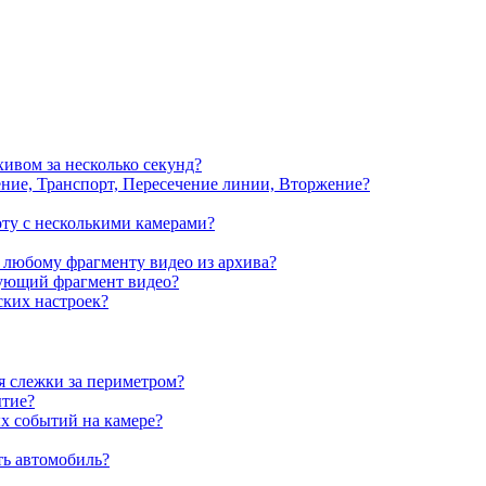
хивом за несколько секунд?
ение, Транспорт, Пересечение линии, Вторжение?
оту с несколькими камерами?
 любому фрагменту видео из архива?
сующий фрагмент видео?
ских настроек?
я слежки за периметром?
ытие?
х событий на камере?
ть автомобиль?