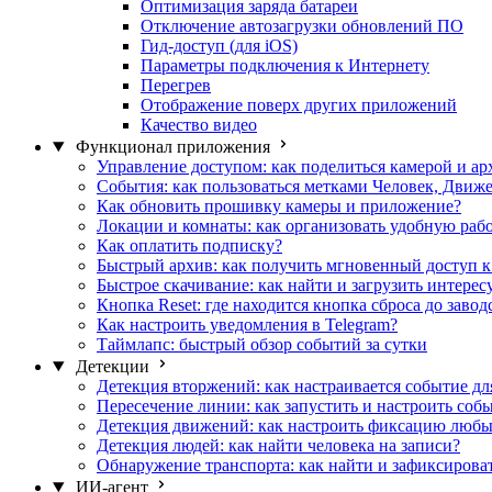
Оптимизация заряда батареи
Отключение автозагрузки обновлений ПО
Гид-доступ (для iOS)
Параметры подключения к Интернету
Перегрев
Отображение поверх других приложений
Качество видео
Функционал приложения
Управление доступом: как поделиться камерой и ар
События: как пользоваться метками Человек, Движ
Как обновить прошивку камеры и приложение?
Локации и комнаты: как организовать удобную раб
Как оплатить подписку?
Быстрый архив: как получить мгновенный доступ к
Быстрое скачивание: как найти и загрузить интере
Кнопка Reset: где находится кнопка сброса до завод
Как настроить уведомления в Telegram?
Таймлапс: быстрый обзор событий за сутки
Детекции
Детекция вторжений: как настраивается событие дл
Пересечение линии: как запустить и настроить соб
Детекция движений: как настроить фиксацию любы
Детекция людей: как найти человека на записи?
Обнаружение транспорта: как найти и зафиксирова
ИИ-агент