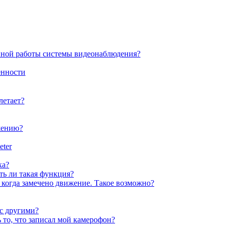
ойной работы системы видеонаблюдения?
енности
летает?
жению?
eter
ка?
ть ли такая функция?
, когда замечено движение. Такое возможно?
 с другими?
 то, что записал мой камерофон?