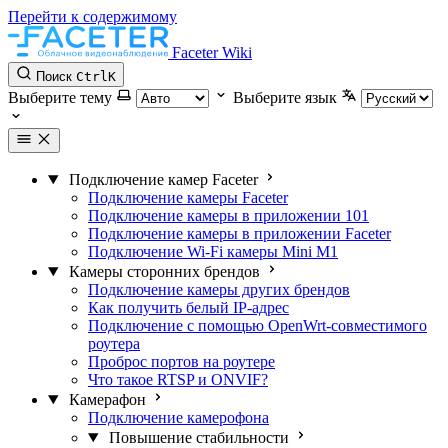
Перейти к содержимому
Faceter Wiki
Поиск
Ctrl
K
Выберите тему
Выберите язык
Подключение камер Faceter
Подключение камеры Faceter
Подключение камеры в приложении 101
Подключение камеры в приложении Faceter
Подключение Wi-Fi камеры Mini M1
Камеры сторонних брендов
Подключение камеры других брендов
Как получить белый IP-адрес
Подключение с помощью OpenWrt-совместимого
роутера
Проброс портов на роутере
Что такое RTSP и ONVIF?
Камерафон
Подключение камерофона
Повышение стабильности