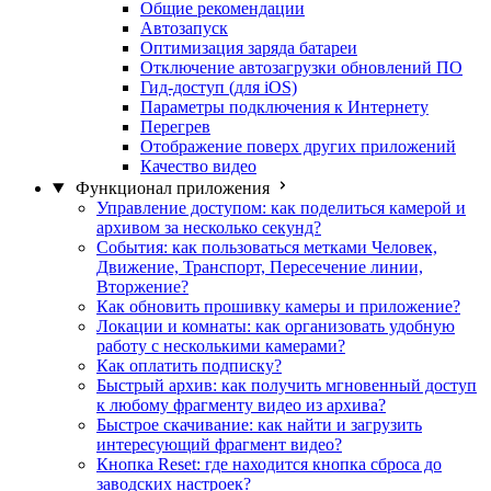
Общие рекомендации
Автозапуск
Оптимизация заряда батареи
Отключение автозагрузки обновлений ПО
Гид-доступ (для iOS)
Параметры подключения к Интернету
Перегрев
Отображение поверх других приложений
Качество видео
Функционал приложения
Управление доступом: как поделиться камерой и
архивом за несколько секунд?
События: как пользоваться метками Человек,
Движение, Транспорт, Пересечение линии,
Вторжение?
Как обновить прошивку камеры и приложение?
Локации и комнаты: как организовать удобную
работу с несколькими камерами?
Как оплатить подписку?
Быстрый архив: как получить мгновенный доступ
к любому фрагменту видео из архива?
Быстрое скачивание: как найти и загрузить
интересующий фрагмент видео?
Кнопка Reset: где находится кнопка сброса до
заводских настроек?