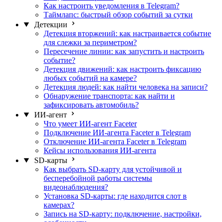
Как настроить уведомления в Telegram?
Таймлапс: быстрый обзор событий за сутки
Детекции
Детекция вторжений: как настраивается событие
для слежки за периметром?
Пересечение линии: как запустить и настроить
событие?
Детекция движений: как настроить фиксацию
любых событий на камере?
Детекция людей: как найти человека на записи?
Обнаружение транспорта: как найти и
зафиксировать автомобиль?
ИИ-агент
Что умеет ИИ-агент Faceter
Подключение ИИ-агента Faceter в Telegram
Отключение ИИ-агента Faceter в Telegram
Кейсы использования ИИ-агента
SD-карты
Как выбрать SD-карту для устойчивой и
бесперебойной работы системы
видеонаблюдения?
Установка SD-карты: где находится слот в
камерах?
Запись на SD-карту: подключение, настройки,